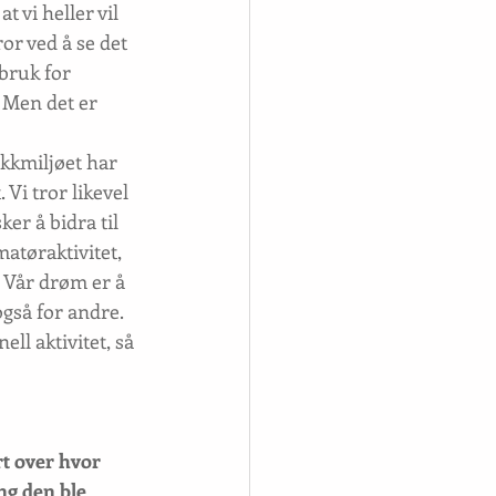
t vi heller vil 
ror ved å se det 
 bruk for 
 Men det er 
ikkmiljøet har 
 Vi tror likevel 
ker å bidra til 
matøraktivitet, 
. Vår drøm er å 
gså for andre. 
ll aktivitet, så 
rt over hvor 
ng den ble 