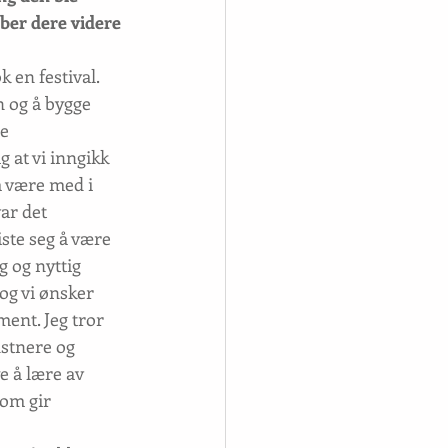
bber dere videre 
k en festival. 
n og å bygge 
e 
 at vi inngikk 
 være med i 
ar det 
ste seg å være 
g og nyttig 
og vi ønsker 
ent. Jeg tror 
nstnere og 
e å lære av 
om gir 