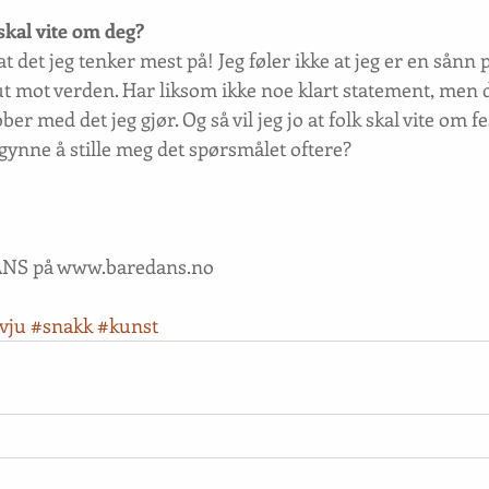
skal vite om deg?
at det jeg tenker mest på! Jeg føler ikke at jeg er en sånn
ut mot verden. Har liksom ikke noe klart statement, men de
bber med det jeg gjør. Og så vil jeg jo at folk skal vite om fe
gynne å stille meg det spørsmålet oftere?
NS på 
www.baredans.no
vju
#snakk
#kunst