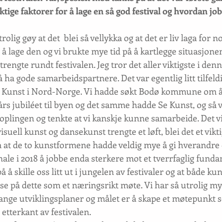
ktige faktorer for å lage en så god festival og hvordan jo
rolig gøy at det  blei så vellykka og at det er liv laga for no
ss å lage den og vi brukte mye tid på å kartlegge situasjone
trengte rundt festivalen. Jeg tror det aller viktigste i denn
 gode samarbeidspartnere. Det var egentlig litt tilfeldig
 Kunst i Nord-Norge. Vi hadde søkt Bodø kommune om å
rs jubiléet til byen og det samme hadde Se Kunst, og så v
ingen og tenkte at vi kanskje kunne samarbeide. Det vi
suell kunst og dansekunst trengte et løft, blei det et vikti
å at de to kunstformene hadde veldig mye å gi hverandre 
le i 2018 å jobbe enda sterkere mot et tverrfaglig fundam
å skille oss litt ut i jungelen av festivaler og at både ku
e på dette som et næringsrikt møte. Vi har så utrolig my
nge utviklingsplaner og målet er å skape et møtepunkt s
 etterkant av festivalen.