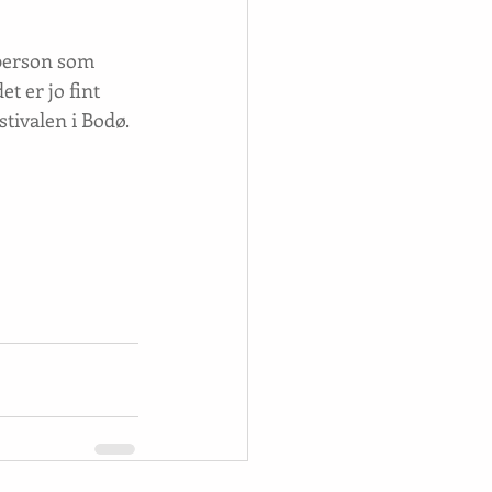
 person som 
t er jo fint 
stivalen i Bodø. 