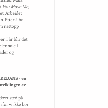
unstner Maia 
t 
You Move Me
, 
et. Arbeidet 
n. Etter å ha 
om nettopp 
. I år blir det 
biennale i 
ader og 
 BAREDANS - en 
utviklingen av 
kkert sted på 
rfor vi ikke bor 