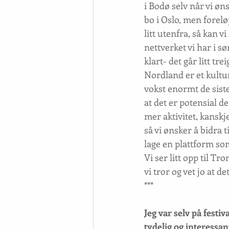
i Bodø selv når vi øns
bo i Oslo, men foreløp
litt utenfra, så kan v
nettverket vi har i 
klart- det går litt tr
Nordland er et kultur
vokst enormt de siste 
at det er potensial der
mer aktivitet, kanskje
så vi ønsker å bidra t
lage en plattform som
Vi ser litt opp til Tr
vi tror og vet jo at de
***
Jeg var selv på festi
tydelig og interessan