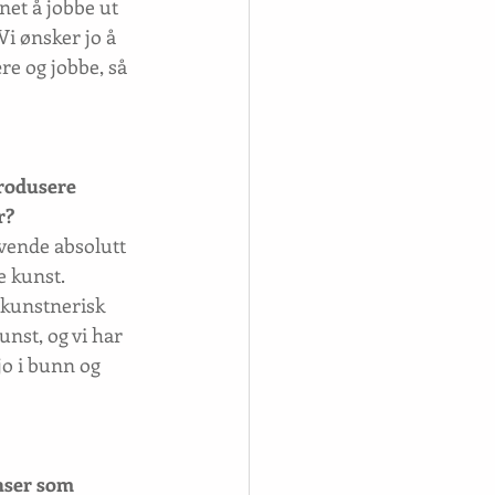
net å jobbe ut 
 Vi ønsker jo å 
ære og jobbe, så 
produsere 
r?
øvende absolutt 
e kunst.
 kunstnerisk 
nst, og vi har 
jo i bunn og 
nser som 