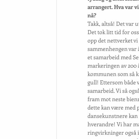
arrangert. Hva var vi
nå?
Takk, altså! Det var ut
Det tok litt tid for o
opp det nettverket vi 
sammenhengen var å ha
et samarbeid med Se
markeringen av 200 å
kommunen som så kopl
gull! Ettersom både vi
samarbeid. Vi så ogs
fram mot neste bienna
dette kan være med på 
dansekunstnere kan s
hverandre! Vi har ma
ringvirkninger også i