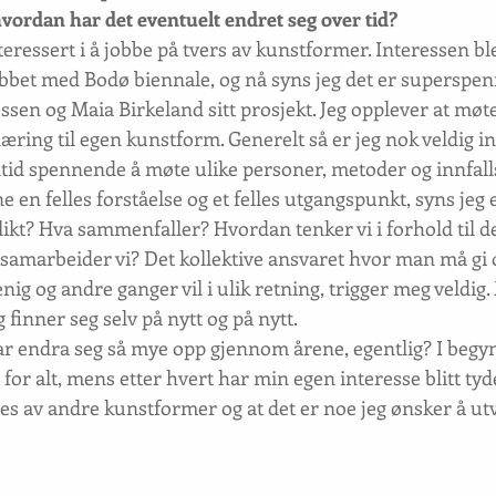
hvordan har det eventuelt endret seg over tid?
teressert i å jobbe på tvers av kunstformer. Interessen bl
jobbet med Bodø biennale, og nå syns jeg det er superspen
ssen og Maia Birkeland sitt prosjekt. Jeg opplever at mø
ring til egen kunstform. Generelt så er jeg nok veldig int
ltid spennende å møte ulike personer, metoder og innfalls
 en felles forståelse og et felles utgangspunkt, syns jeg e
likt? Hva sammenfaller? Hvordan tenker vi i forhold til d
amarbeider vi? Det kollektive ansvaret hvor man må gi 
nig og andre ganger vil i ulik retning, trigger meg veldig.
 finner seg selv på nytt og på nytt.
har endra seg så mye opp gjennom årene, egentlig? I beg
for alt, mens etter hvert har min egen interesse blitt tyde
ges av andre kunstformer og at det er noe jeg ønsker å utv