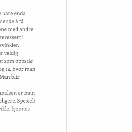
e bare enda 
nende å få 
tene med andre 
eressert i 
vinkler. 
r veldig 
et som oppstår 
og ta, hvor man 
 Man blir 
ynnelsen er man 
ligere. Spesielt 
ikle, kjennes 