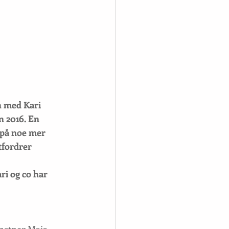
n med Kari 
n 2016. En 
 på noe mer 
tfordrer 
ari og co har 