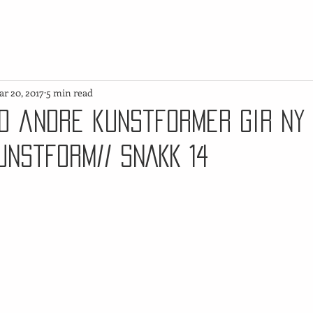
r 20, 2017
5 min read
d andre kunstformer gir ny
unstform// SNAKK 14