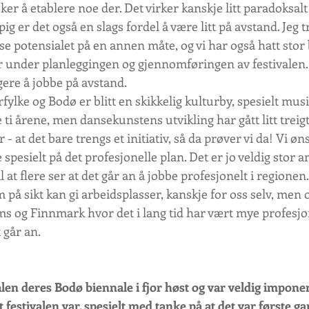
ker å etablere noe der. Det virker kanskje litt paradoksalt a
ig er det også en slags fordel å være litt på avstand. Jeg t
i se potensialet på en annen måte, og vi har også hatt stor
sør under planleggingen og gjennomføringen av festivalen.
eigere å jobbe på avstand.
fylke og Bodø er blitt en skikkelig kulturby, spesielt mus
ti årene, men dansekunstens utvikling har gått litt treigt.
 - at det bare trengs et initiativ, så da prøver vi da! Vi øns
 spesielt på det profesjonelle plan. Det er jo veldig stor a
il at flere ser at det går an å jobbe profesjonelt i regionen
 på sikt kan gi arbeidsplasser, kanskje for oss selv, men o
oms og Finnmark hvor det i lang tid har vært mye profesjone
t går an.
valen deres Bodø biennale i fjor høst og var veldig impone
t festivalen var, spesielt med tanke på at det var første ga