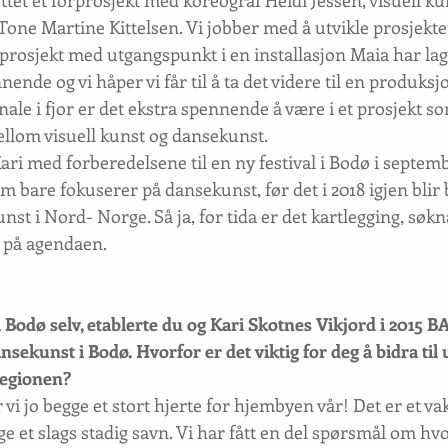
ttet et forprosjekt med koreograf Heidi Jessen, visuell k
one Martine Kittelsen. Vi jobber med å utvikle prosjekte
 prosjekt med utgangspunkt i en installasjon Maia har lag
ende og vi håper vi får til å ta det videre til en produksjo
ale i fjor er det ekstra spennende å være i et prosjekt s
llom visuell kunst og dansekunst.
ari med forberedelsene til en ny festival i Bodø i september
m bare fokuserer på dansekunst, før det i 2018 igjen blir 
t i Nord- Norge. Så ja, for tida er det kartlegging, søkn
 på agendaen.
i Bodø selv, etablerte du og Kari Skotnes Vikjord i 2015
nsekunst i Bodø. Hvorfor er det viktig for deg å bidra til 
regionen?
r vi jo begge et stort hjerte for hjembyen vår! Det er et va
ge et slags stadig savn. Vi har fått en del spørsmål om hvo