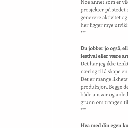
Noe annet som er vikt
prosjekter på stedet d
generere aktivitet og 
her ligger mye utvikl
***
Du jobber jo også, e
festival eller være a
Det har jeg ikke tenk
næring til å skape en 
Det er mange likhetst
produksjon. Begge de
både ansvar og anledn
grunn om trangen til
***
Hva med din egen ku