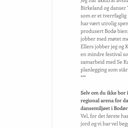
Jeg har akkurat avslu
Birkeland og danser T
som er et tverrfaglig
har vært utrolig spenn
produsert Bodø bienn
jobber med møtet me
Ellers jobber jeg og K
en mindre festival so
samarbeid med Se Kuns
planlegging som står
***
Selv om du ikke bor 
regional arena for da
dansemiljøet i Bodø
Vel, for det første ha
jord og vi har vel beg