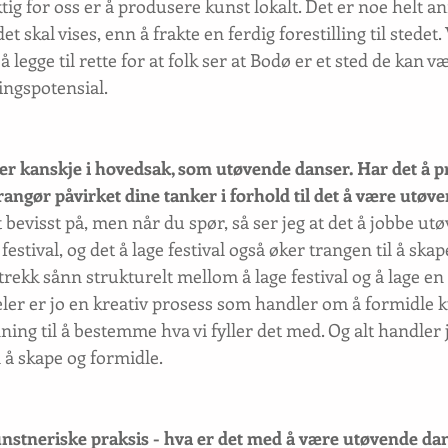
ig for oss er å produsere kunst lokalt. Det er noe helt an
et skal vises, enn å frakte en ferdig forestilling til stedet.
å legge til rette for at folk ser at Bodø er et sted de kan v
ingspotensial.  
ller kanskje i hovedsak, som utøvende danser. Har det å 
rrangør påvirket dine tanker i forhold til det å være utøve
t bevisst på, men når du spør, så ser jeg at det å jobbe ut
festival, og det å lage festival også øker trangen til å skap
rekk sånn strukturelt mellom å lage festival og å lage en
ler er jo en kreativ prosess som handler om å formidle ku
ing til å bestemme hva vi fyller det med. Og alt handler 
 å skape og formidle.
nstneriske praksis - hva er det med å være utøvende da