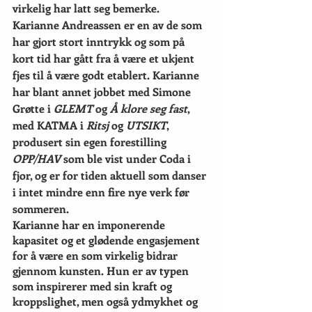
virkelig har latt seg bemerke. 
Karianne Andreassen er en av de som 
har gjort stort inntrykk og som på 
kort tid har gått fra å være et ukjent 
fjes til å være godt etablert. Karianne 
har blant annet jobbet med Simone 
Grøtte i 
GLEMT
 og 
Å klore seg fast
, 
med KATMA i 
Ritsj
 og 
UTSIKT
, 
produsert sin egen forestilling 
OPP/HAV
 som ble vist under Coda i 
fjor, og er for tiden aktuell som danser 
i intet mindre enn fire nye verk før 
sommeren. 
Karianne har en imponerende 
kapasitet og et glødende engasjement 
for å være en som virkelig bidrar 
gjennom kunsten. Hun er av typen 
som inspirerer med sin kraft og 
kroppslighet, men også ydmykhet og 