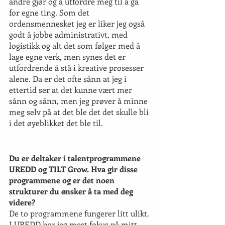
andre gjør og å utfordre meg til å gå 
for egne ting. Som det 
ordensmennesket jeg er liker jeg også 
godt å jobbe administrativt, med 
logistikk og alt det som følger med å 
lage egne verk, men synes det er 
utfordrende å stå i kreative prosesser 
alene. Da er det ofte sånn at jeg i 
ettertid ser at det kunne vært mer 
sånn og sånn, men jeg prøver å minne 
meg selv på at det ble det det skulle bli 
i det øyeblikket det ble til.
Du er deltaker i talentprogrammene 
UREDD og TILT Grow. Hva gir disse 
programmene og er det noen 
strukturer du ønsker å ta med deg 
videre?
De to programmene fungerer litt ulikt. 
I UREDD har jeg mest fokus på mitt 