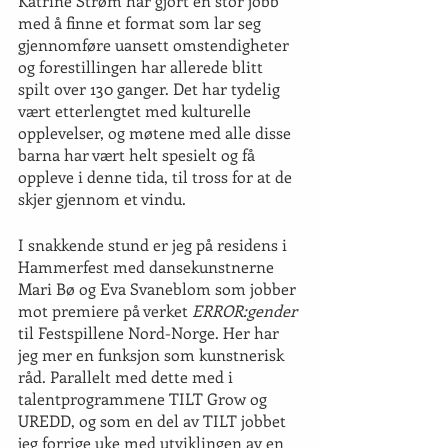
Katrine Strøm har gjort en stor jobb 
med å finne et format som lar seg 
gjennomføre uansett omstendigheter 
og forestillingen har allerede blitt 
spilt over 130 ganger. Det har tydelig 
vært etterlengtet med kulturelle 
opplevelser, og møtene med alle disse 
barna har vært helt spesielt og få 
oppleve i denne tida, til tross for at de 
skjer gjennom et vindu.
I snakkende stund er jeg på residens i 
Hammerfest med dansekunstnerne 
Mari Bø og Eva Svaneblom som jobber 
mot premiere på verket 
ERROR:gender
til Festspillene Nord-Norge. Her har 
jeg mer en funksjon som kunstnerisk 
råd. Parallelt med dette med i 
talentprogrammene TILT Grow og 
UREDD, og som en del av TILT jobbet 
jeg forrige uke med utviklingen av en 