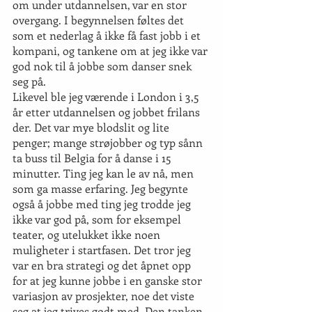
om under utdannelsen, var en stor 
overgang. I begynnelsen føltes det 
som et nederlag å ikke få fast jobb i et 
kompani, og tankene om at jeg ikke var 
god nok til å jobbe som danser snek 
seg på. 
Likevel ble jeg værende i London i 3,5 
år etter utdannelsen og jobbet frilans 
der. Det var mye blodslit og lite 
penger; mange strøjobber og typ sånn 
ta buss til Belgia for å danse i 15 
minutter. Ting jeg kan le av nå, men 
som ga masse erfaring. Jeg begynte 
også å jobbe med ting jeg trodde jeg 
ikke var god på, som for eksempel 
teater, og utelukket ikke noen 
muligheter i startfasen. Det tror jeg 
var en bra strategi og det åpnet opp 
for at jeg kunne jobbe i en ganske stor 
variasjon av prosjekter, noe det viste 
seg at jeg trives godt med. Den tanken 