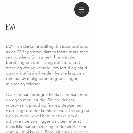
EVA
EVA - en danseforestilling. En iscenesettelse
av en 77 år gammel dames første møte med
samtidsdans. En lavmælt, hverdagslig
beretning om det lille og det store, det
nære og det universelle, om fortid og nåtid
og om å utforske hva den fysiske kroppen
rommer av muligheter, begrensninger,
minner og følelser.
Over tid har koreograf Maria Landmark møtt
sin egen mor i studio. De har danset,
improvisert, prøvd og famlet. Begge har
vært langt utenfor komfortsonen, følt seg på
tynn is, men likevel hatt et ønske om å
uttrykke noe som ligger der. Bekrefte at
dans ikke har en alder og at det aldri er for
seint å uttrykke seg. Fordi alt finnes allerede