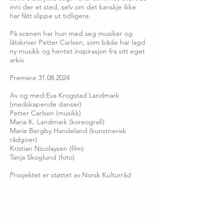
inni der et sted, selv om det kanskje ikke
har fått slippe ut tidligere.
På scenen har hun med seg musiker og
låtskriver Petter Carlsen, som både har lagd
ny musikk og hentet inspirasjon fra sitt eget
arkiv.
Premere
31.08.2024
Av og med:Eva Krogstad Landmark
(medskapende danser)
Petter Carlsen (musikk)
Maria K. Landmark (koreografi)
Marie Bergby Handeland (kunstnerisk
rådgiver)
Kristian Nicolaysen (film)
Tanja Skoglund (foto)
Prosjektet er støttet av Norsk Kulturråd